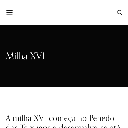
Milha XVI
A milha XVI começa no Penedo
dos Teixugos e desenvolve-se até