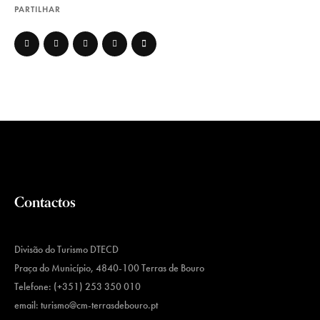
PARTILHAR
Contactos
Divisão do Turismo DTECD
Praça do Município, 4840-100 Terras de Bouro
Telefone: (+351) 253 350 010
email:
turismo@cm-terrasdebouro.pt