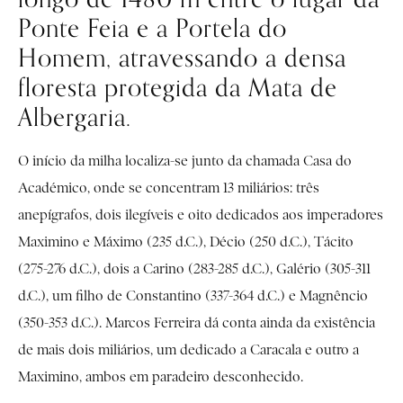
Ponte Feia e a Portela do
Homem, atravessando a densa
floresta protegida da Mata de
Albergaria.
O início da milha localiza-se junto da chamada Casa do
Académico, onde se concentram 13 miliários: três
anepígrafos, dois ilegíveis e oito dedicados aos imperadores
Maximino e Máximo (235 d.C.), Décio (250 d.C.), Tácito
(275-276 d.C.), dois a Carino (283-285 d.C.), Galério (305-311
d.C.), um filho de Constantino (337-364 d.C.) e Magnêncio
(350-353 d.C.). Marcos Ferreira dá conta ainda da existência
de mais dois miliários, um dedicado a Caracala e outro a
Maximino, ambos em paradeiro desconhecido.