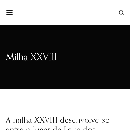
Milha XXVIII
A milha XXVIII desenvolve-se
entre o lugar de Leira dos