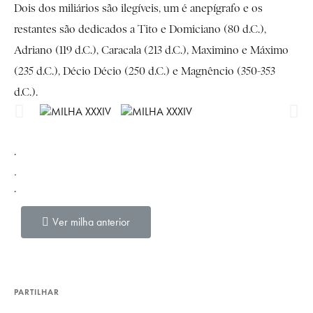
Dois dos miliários são ilegíveis, um é anepígrafo e os
restantes são dedicados a Tito e Domiciano (80 d.C.),
Adriano (119 d.C.), Caracala (213 d.C.), Maximino e Máximo
(235 d.C.), Décio Décio (250 d.C.) e Magnêncio (350-353
d.C.).
.
.
.
Ver milha anterior
PARTILHAR