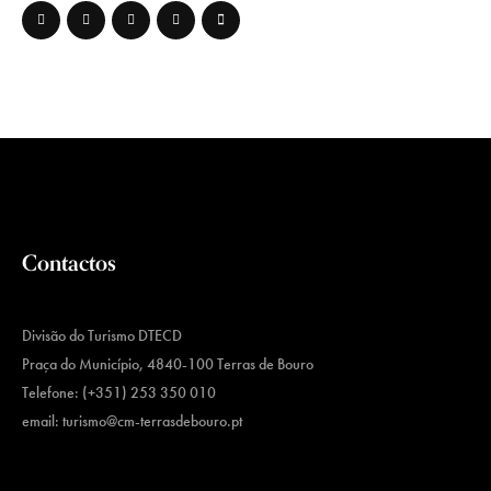
Contactos
Divisão do Turismo DTECD
Praça do Município, 4840-100 Terras de Bouro
Telefone: (+351) 253 350 010
email:
turismo@cm-terrasdebouro.pt